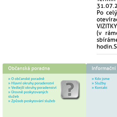
31.07.
Po cel
otevír
VIZITKY
(v rám
sbíráme
hodin.S
Občanská poradna
Informační
» O občanské poradně
» Kdo jsme
» Hlavní okruhy poradenství
» Služby
» Vedlejší okruhy poradenství
» Kontakt
» Úrovně poskytovaných
služeb
» Způsob poskytování služeb