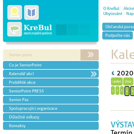
O KreBul
Aktiv
Ubytování
Naps
Občanská pora
Podpořte nás
Kal
Senior point
Co je SeniorPoint
202
Kalendář akcí
Proběhlé akce
Leden
Únor
SeniorPoint PRESS
1
2
3
4
5
Senior Pas
Spolupracujíci organizace
Důležité odkazy
VÝSTAV
Kontakty
Termín